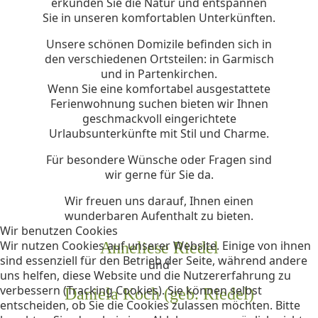
erkunden Sie die Natur und entspannen
Sie in unseren komfortablen Unterkünften.
Unsere schönen Domizile befinden sich in
den verschiedenen Ortsteilen: in Garmisch
und in Partenkirchen.
Wenn Sie eine komfortabel ausgestattete
Ferienwohnung suchen bieten wir Ihnen
geschmackvoll eingerichtete
Urlaubsunterkünfte mit Stil und Charme.
Für besondere Wünsche oder Fragen sind
wir gerne für Sie da.
Wir freuen uns darauf, Ihnen einen
wunderbaren Aufenthalt zu bieten.
Wir benutzen Cookies
Wir nutzen Cookies auf unserer Website. Einige von ihnen
Anneliese Riedel
sind essenziell für den Betrieb der Seite, während andere
und
uns helfen, diese Website und die Nutzererfahrung zu
verbessern (Tracking Cookies). Sie können selbst
Daniela Koch (geb. Riedel)
entscheiden, ob Sie die Cookies zulassen möchten. Bitte